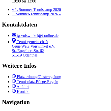
10:00 bis 13:00
«
1. Sommer-Tenniscamp 2026
1. Sommer-Tenniscamp 2026
»
Kontaktdaten
tg-voiswinkel@t-online.de
Tennisgemeinschaft
Grün-Weiß Voiswinkel e.V.
St.-Engelbert-Str. 62
51519 Odenthal
Weitere Infos
Platzordnung/Gästeregelung
Tennisplatz-Pflege-Regeln
Anfahrt
Kontakt
Navigation