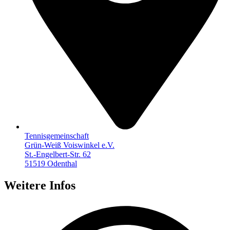
Tennisgemeinschaft
Grün-Weiß Voiswinkel e.V.
St.-Engelbert-Str. 62
51519 Odenthal
Weitere Infos