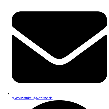
tg-voiswinkel@t-online.de