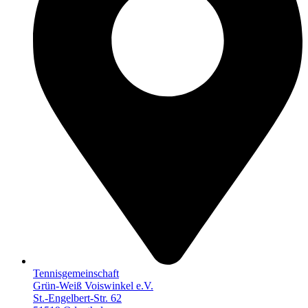
Tennisgemeinschaft
Grün-Weiß Voiswinkel e.V.
St.-Engelbert-Str. 62