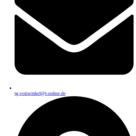
tg-voiswinkel@t-online.de