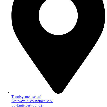
Tennisgemeinschaft
Grün-Weiß Voiswinkel e.V.
St.-Engelbert-Str. 62