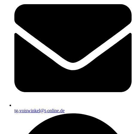
tg-voiswinkel@t-online.de