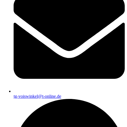
tg-voiswinkel@t-online.de