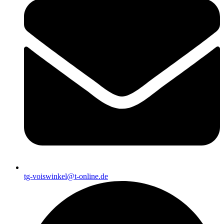
tg-voiswinkel@t-online.de